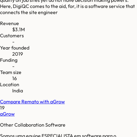
Here, DigiQC comes to the aid, for, it is a software service that
connects the site engineer
Revenue
$3.1M
Customers
-
Year founded
2019
Funding
-
Team size
16
Location
India
Compare
Remato
with
aGrow
19
aGrow
Other Collaboration Software
Somos uma equipe ESPECIALISTA em software para o