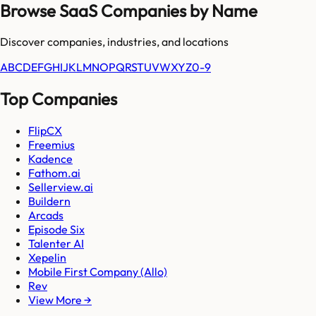
Browse SaaS Companies by Name
Discover companies, industries, and locations
A
B
C
D
E
F
G
H
I
J
K
L
M
N
O
P
Q
R
S
T
U
V
W
X
Y
Z
0-9
Top Companies
FlipCX
Freemius
Kadence
Fathom.ai
Sellerview.ai
Buildern
Arcads
Episode Six
Talenter AI
Xepelin
Mobile First Company (Allo)
Rev
View More →