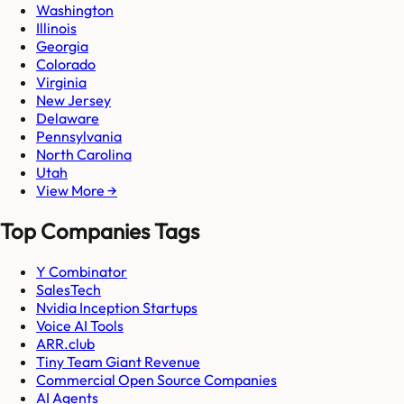
Washington
Illinois
Georgia
Colorado
Virginia
New Jersey
Delaware
Pennsylvania
North Carolina
Utah
View More →
Top Companies Tags
Y Combinator
SalesTech
Nvidia Inception Startups
Voice AI Tools
ARR.club
Tiny Team Giant Revenue
Commercial Open Source Companies
AI Agents