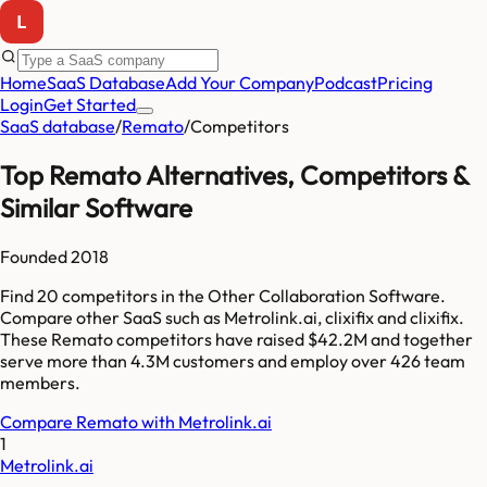
Home
SaaS Database
Add Your Company
Podcast
Pricing
Login
Get Started
SaaS database
/
Remato
/
Competitors
Top
Remato
Alternatives, Competitors &
Similar Software
Founded
2018
Find
20
competitors
in the Other Collaboration Software
.
Compare other SaaS such as
Metrolink.ai, clixifix and clixifix
.
These
Remato
competitors have raised
$42.2M
and together
serve more than
4.3M
customers and employ over
426
team
members.
Compare
Remato
with
Metrolink.ai
1
Metrolink.ai