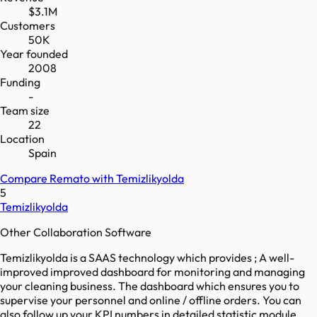
$3.1M
Customers
50K
Year founded
2008
Funding
-
Team size
22
Location
Spain
Compare
Remato
with
Temizlikyolda
5
Temizlikyolda
Other Collaboration Software
Temizlikyolda is a SAAS technology which provides ; A well-
improved improved dashboard for monitoring and managing
your cleaning business. The dashboard which ensures you to
supervise your personnel and online / offline orders. You can
also follow up your KPI numbers in detailed statistic module.