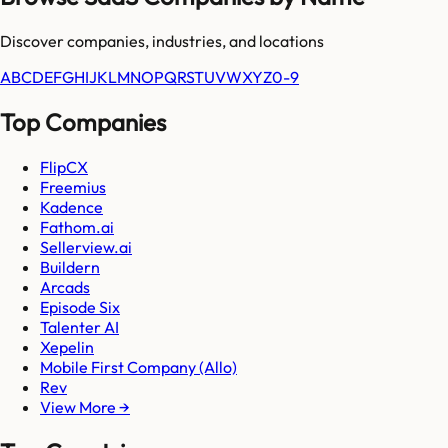
Discover companies, industries, and locations
A
B
C
D
E
F
G
H
I
J
K
L
M
N
O
P
Q
R
S
T
U
V
W
X
Y
Z
0-9
Top Companies
FlipCX
Freemius
Kadence
Fathom.ai
Sellerview.ai
Buildern
Arcads
Episode Six
Talenter AI
Xepelin
Mobile First Company (Allo)
Rev
View More →