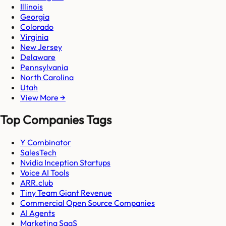
Illinois
Georgia
Colorado
Virginia
New Jersey
Delaware
Pennsylvania
North Carolina
Utah
View More →
Top Companies Tags
Y Combinator
SalesTech
Nvidia Inception Startups
Voice AI Tools
ARR.club
Tiny Team Giant Revenue
Commercial Open Source Companies
AI Agents
Marketing SaaS