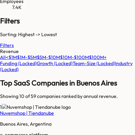
Employees
7.4K
Filters
Sorting: Highest -> Lowest
Filters
Revenue
All
<$1M
$1M-$5M
$5M-$10M
$10M-$100M
$100M+
Funding
(Locked)
Growth
(Locked)
Team-Size
(Locked)
Industry
(Locked)
Top SaaS Companies in
Buenos Aires
Showing 10 of
59
companies ranked by annual revenue.
1
Nuvemshop | Tiendanube
Buenos Aires, Argentina
e-commerce platform