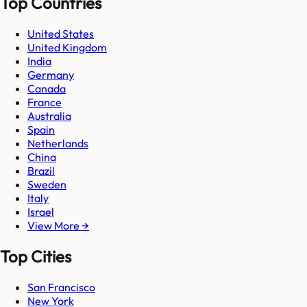
Top Countries
United States
United Kingdom
India
Germany
Canada
France
Australia
Spain
Netherlands
China
Brazil
Sweden
Italy
Israel
View More →
Top Cities
San Francisco
New York