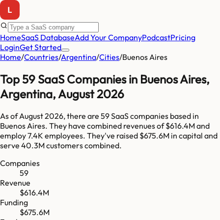
Home
SaaS Database
Add Your Company
Podcast
Pricing
Login
Get Started
Home
/
Countries
/
Argentina
/
Cities
/
Buenos Aires
Top
59
SaaS Companies in
Buenos Aires
,
Argentina
,
August 2026
As of
August 2026
, there are
59
SaaS companies based in
Buenos Aires
. They have combined revenues of
$616.4M
and
employ
7.4K
employees. They've raised
$675.6M
in capital and
serve
40.3M
customers combined.
Companies
59
Revenue
$616.4M
Funding
$675.6M